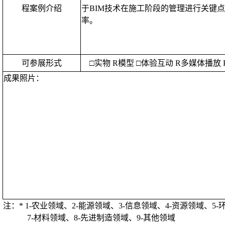
程案例介绍
于
BIM
技术在施工阶段的管理进行关键点
率。
可参展形式
□实物
R
模型
□体验互动
R
多媒体播放
成果照片：
注：
* 1-
农业领域、
2-
能源领域、
3-
信息领域、
4-
资源领域、
5-
7-
材料领域、
8-
先进制造领域、
9-
其他领域