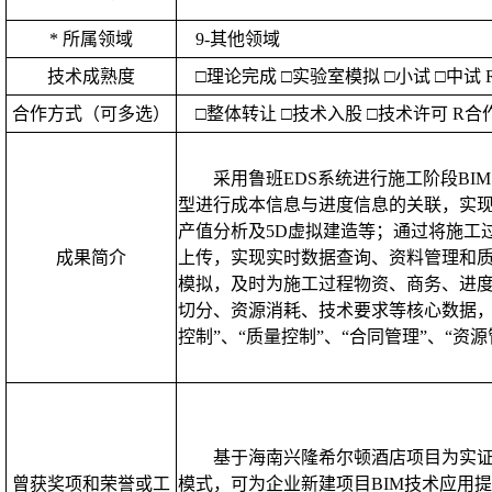
*
所属领域
9-
其他领域
技术成熟度
□理论完成 □实验室模拟 □小试
□中试
合作方式（可多选）
□整体转让
□技术入股
□技术许可
R
合
采用鲁班
EDS
系统进行施工阶段
BIM
型进行成本信息与进度信息的关联，实
产值分析及
5D
虚拟建造等；通过将施工
成果简介
上传，实现实时数据查询、资料管理和
模拟，及时为施工过程物资、商务、进
切分、资源消耗、技术要求等核心数据
控制
”
、
“
质量控制
”
、
“
合同管理
”
、
“
资源
基于海南兴隆希尔顿酒店项目为实
曾获奖项和荣誉或工
模式，可为企业新建项目
BIM
技术应用提